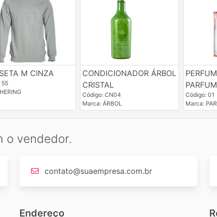
SETA M CINZA
CONDICIONADOR ÁRBOL
PERFUM
 55
CRISTAL
PARFUM 
 HERING
Código: CN04
Código: 01
Marca: ÁRBOL
Marca: PA
m o vendedor.
contato@suaempresa.com.br
Endereço
R