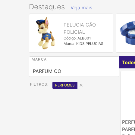
Destaques
Veja mais
ADOR
PELUCIA CÃO
TAL
POLICIAL
Código: ALB001
Marca: KIDS PELUCIAS
MARCA
Todo
PARFUM CO
FILTROS:
PERFUMES
PERF
PARF