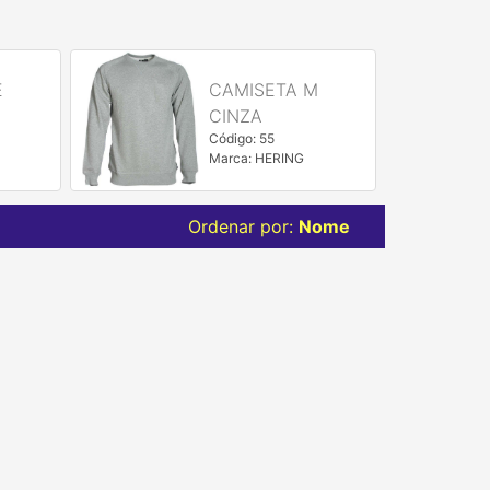
E
CAMISETA M
S
CINZA
Código: 55
Marca: HERING
Ordenar por:
Nome