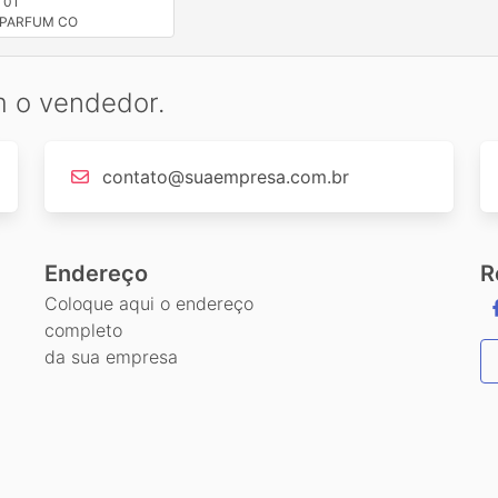
 01
 PARFUM CO
m o vendedor.
contato@suaempresa.com.br
Endereço
R
Coloque aqui o endereço
completo
da sua empresa
a
,